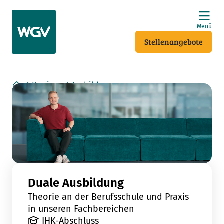
Use arrow keys to navigate items within this section.
Menü
Stellenangebote
Karriere
Ausbildung
Home
Kaufleute für Versicherungen und Finanzanlagen
Duale Ausbildung
Theorie an der Berufsschule und Praxis
in unseren Fachbereichen
IHK-Abschluss